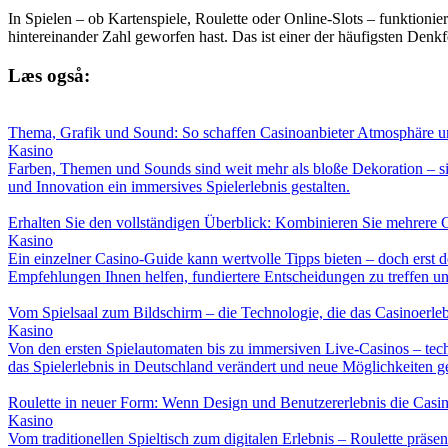
In Spielen – ob Kartenspiele, Roulette oder Online-Slots – funktioni
hintereinander Zahl geworfen hast. Das ist einer der häufigsten Denkfe
Læs også:
Thema, Grafik und Sound: So schaffen Casinoanbieter Atmosphäre u
Kasino
Farben, Themen und Sounds sind weit mehr als bloße Dekoration – sie
und Innovation ein immersives Spielerlebnis gestalten.
Erhalten Sie den vollständigen Überblick: Kombinieren Sie mehrere C
Kasino
Ein einzelner Casino-Guide kann wertvolle Tipps bieten – doch erst d
Empfehlungen Ihnen helfen, fundiertere Entscheidungen zu treffen und
Vom Spielsaal zum Bildschirm – die Technologie, die das Casinoerleb
Kasino
Von den ersten Spielautomaten bis zu immersiven Live-Casinos – tec
das Spielerlebnis in Deutschland verändert und neue Möglichkeiten g
Roulette in neuer Form: Wenn Design und Benutzererlebnis die Casi
Kasino
Vom traditionellen Spieltisch zum digitalen Erlebnis – Roulette präs