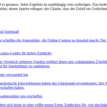
ert es genauso. Jedes Ergebnis ist unabhängig vom vorherigen. Das bed
hler, denen Spieler erliegen: der Glaube, dass der Zufall ein Gedächtni
nd Spielspaß
 schaffen die Atmosphäre, die Online-Casinos so fesselnd macht. Der A
asino-Guides für tiefere Einblicke
er Vergleich mehrerer Quellen eröffnet Ihnen den vollständigen Überbli
 Ihr Spielerlebnis zu optimieren.
nis verwandelt hat
hnologische Entwicklungen haben das Glücksspiel revolutioniert. Der A
eschaffen haben.
noatmosphäre neu erschaffen
entiert sich heute in einer völlig neuen Form. Entdecken Sie, wie durc