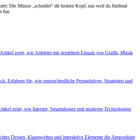
eutet: Die Münze „schuldet“ dir keinen Kopf, nur weil du fünfmal
s hat.
rtikel zeigt, wie Anbieter mit gezieltem Einsatz von Grafik, Musik
ck. Erfahren Sie, wie unterschiedliche Perspektiven, Strategien und
rtikel zeigt, wie Internet, Smartphones und moderne Technologien
hdachtes Design, Klangwelten und interaktive Elemente die Atmosphäre